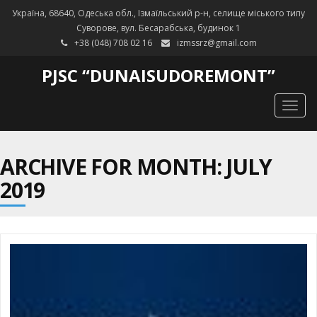
Україна, 68640, Одеська обл., Ізмаїльський р-н, селище міського типу
Суворове, вул. Бесарабська, будинок 1
+38 (048) 708 02 16
izmssrz@gmail.com
PJSC “DUNAISUDOREMONT”
Togg
navig
ARCHIVE FOR MONTH: JULY
2019