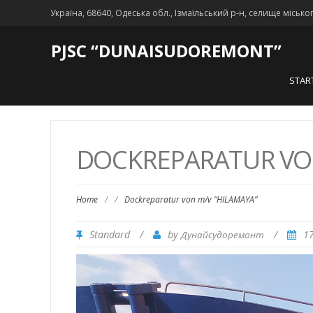
Україна, 68640, Одеська обл., Ізмаїльський р-н, селище місько
PJSC “DUNAISUDOREMONT”
STAR
DOCKREPARATUR VON
Home
/
/
Dockreparatur von m/v “HILAMAYA”
Standard
/
by
/
1
Дунайсудоремонт