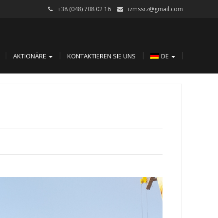
+38 (048) 708 02 16
izmssrz@gmail.com
AKTIONÄRE
KONTAKTIEREN SIE UNS
DE