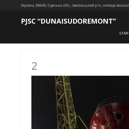
Україна, 68640, Одеська обл., Ізмаїльський р-н, селище місько
PJSC “DUNAISUDOREMONT”
STAR
2