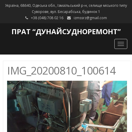
Україна, 68640, Одеська обл., Ізмаїльський р-н, селище міського типу
Суворове, вул. Бесарабська, будинок 1
+38 (048) 708 02 16
izmssrz@gmail.com
ПРАТ “ДУНАЙСУДНОРЕМОНТ”
Togg
navig
IMG_20200810_100614