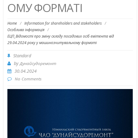
ОМУ ФОРМАТІ
Home
/
Information for shareholders and stakeholders
/
Особлива інформація
/
ЕЦП_Відомості про зміну складу посадових осіб емітента від
29.04.2024 року у машинозчитувальному форматі
Standard
by
Дунайсудоремонт
30.04.2024
No Comments