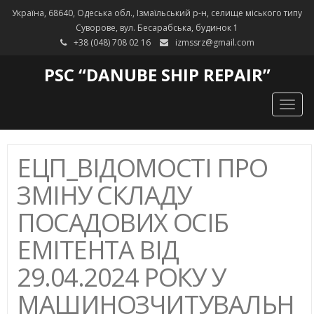
Україна, 68640, Одеська обл., Ізмаїльський р-н, селище міського типу
Суворове, вул. Бесарабська, будинок 1
+38 (048) 708 02 16
izmssrz@gmail.com
PSC “DANUBE SHIP REPAIR”
Togg
navig
ЕЦП_ВІДОМОСТІ ПРО
ЗМІНУ СКЛАДУ
ПОСАДОВИХ ОСІБ
ЕМІТЕНТА ВІД
29.04.2024 РОКУ У
МАШИНОЗЧИТУВАЛЬН