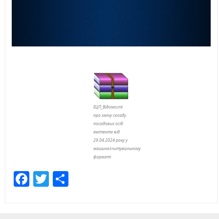
ЕЦП_Відомості
про зміну складу
посадових осіб
емітента від
29.04.2024 року у
машинозчитувальному
форматі
Facebook
Twitter
Share