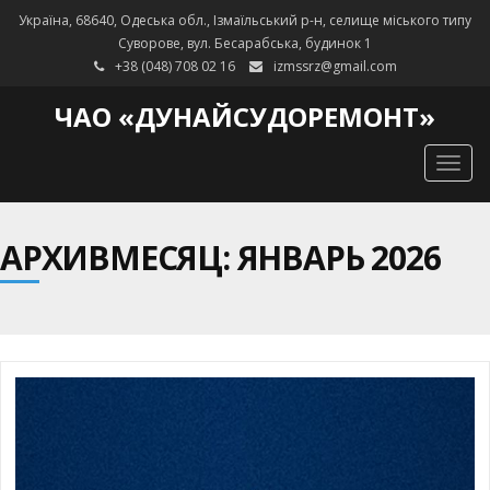
Україна, 68640, Одеська обл., Ізмаїльський р-н, селище міського типу
Суворове, вул. Бесарабська, будинок 1
+38 (048) 708 02 16
izmssrz@gmail.com
ЧАО «ДУНАЙСУДОРЕМОНТ»
Togg
navig
АРХИВМЕСЯЦ: ЯНВАРЬ 2026