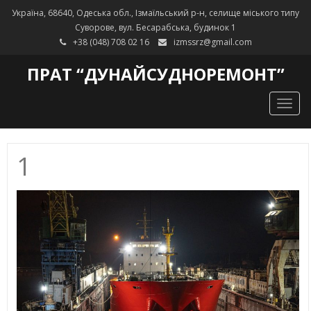
Україна, 68640, Одеська обл., Ізмаїльський р-н, селище міського типу
Суворове, вул. Бесарабська, будинок 1
+38 (048) 708 02 16
izmssrz@gmail.com
ПРАТ “ДУНАЙСУДНОРЕМОНТ”
Togg
navig
1