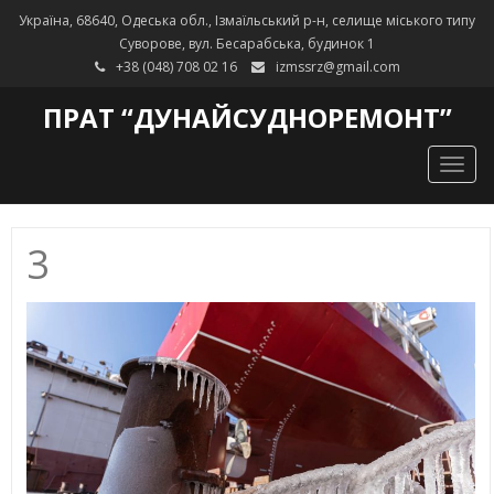
Україна, 68640, Одеська обл., Ізмаїльський р-н, селище міського типу
Суворове, вул. Бесарабська, будинок 1
+38 (048) 708 02 16
izmssrz@gmail.com
ПРАТ “ДУНАЙСУДНОРЕМОНТ”
Togg
navig
3