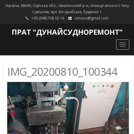
Україна, 68640, Одеська обл., Ізмаїльський р-н, селище міського типу
Суворове, вул. Бесарабська, будинок 1
+38 (048) 708 02 16
izmssrz@gmail.com
ПРАТ “ДУНАЙСУДНОРЕМОНТ”
Togg
navig
IMG_20200810_100344