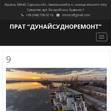
Україна, 68640, Одеська обл., Ізмаїльський р-н, селище міського типу
Суворове, вул. Бесарабська, будинок 1
+38 (048) 708 02 16
izmssrz@gmail.com
ПРАТ “ДУНАЙСУДНОРЕМОНТ”
Togg
navig
9