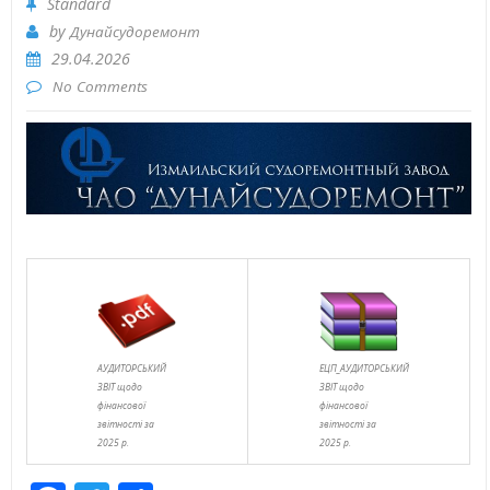
Standard
by
Дунайсудоремонт
29.04.2026
No Comments
АУДИТОРСЬКИЙ
ЕЦП_АУДИТОРСЬКИЙ
ЗВІТ щодо
ЗВІТ щодо
фінансової
фінансової
звітності за
звітності за
2025 р.
2025 р.