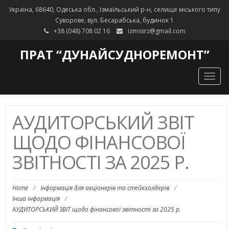
Україна, 68640, Одеська обл., Ізмаїльський р-н, селище міського типу
Суворове, вул. Бесарабська, будинок 1
+38 (048) 708 02 16
izmssrz@gmail.com
ПРАТ “ДУНАЙСУДНОРЕМОНТ”
Togg
navig
АУДИТОРСЬКИЙ ЗВІТ
ЩОДО ФІНАНСОВОЇ
ЗВІТНОСТІ ЗА 2025 Р.
Home
/
Інформація для акціонерів та стейкхолдерів
/
Інша інформація
/
АУДИТОРСЬКИЙ ЗВІТ щодо фінансової звітності за 2025 р.