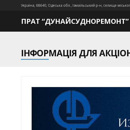
Україна, 68640, Одеська обл., Ізмаїльський р-н, селище місько
ПРАТ “ДУНАЙСУДНОРЕМОНТ”
ІНФОРМАЦІЯ ДЛЯ АКЦІОН