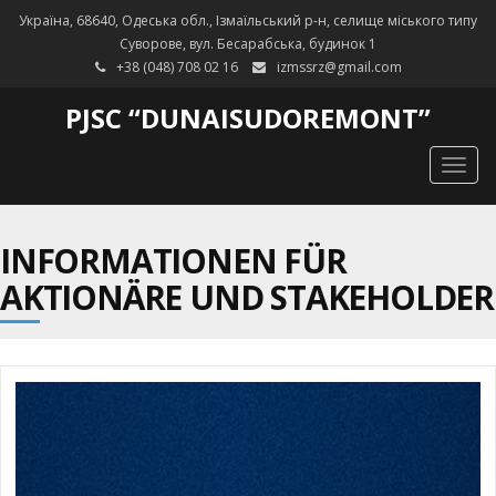
Україна, 68640, Одеська обл., Ізмаїльський р-н, селище міського типу
Суворове, вул. Бесарабська, будинок 1
+38 (048) 708 02 16
izmssrz@gmail.com
PJSC “DUNAISUDOREMONT”
Togg
navig
INFORMATIONEN FÜR
AKTIONÄRE UND STAKEHOLDER