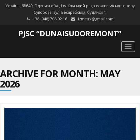
Україна, 68640, Одеська обл., Ізмаїльський р-н, селище міського типу
Суворове, вул. Бесарабська, будинок 1
+38 (048) 708 02 16
izmssrz@gmail.com
PJSC “DUNAISUDOREMONT”
Togg
navig
ARCHIVE FOR MONTH: MAY
2026