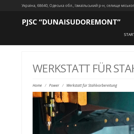
Україна, 68640, Одеська обл., Ізмаїльський р-н, селище місько
PJSC “DUNAISUDOREMONT”
STAR
WERKSTATT FÜR ST
Home
/
Power
/
Werkstatt für Stahlvorbereitung