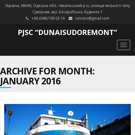
Україна, 68640, Одеська обл., Ізмаїльський р-н, селище міського типу
Суворове, вул. Бесарабська, будинок 1
+38 (048) 708 02 16
izmssrz@gmail.com
PJSC “DUNAISUDOREMONT”
Togg
navig
ARCHIVE FOR MONTH:
JANUARY 2016