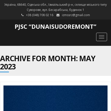
Україна, 68640, Одеська обл., Ізмаїльський р-н, селище міського типу
Суворове, вул. Бесарабська, будинок 1
+38 (048) 708 02 16
izmssrz@gmail.com
PJSC “DUNAISUDOREMONT”
Togg
navig
ARCHIVE FOR MONTH: MAY
2023