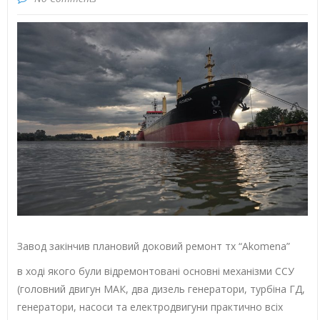
Завод закінчив плановий доковий ремонт тх “Akomena”
в ході якого були відремонтовані основні механізми ССУ
(головний двигун МАК, два дизель генератори, турбіна ГД,
генератори, насоси та електродвигуни практично всіх