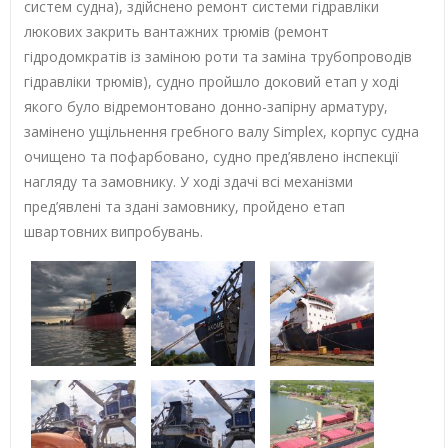
систем судна), здійснено ремонт системи гідравліки
люкових закрить вантажних трюмів (ремонт
гідродомкратів із заміною роти та заміна трубопроводів
гідравліки трюмів), судно пройшло доковий етап у ході
якого було відремонтовано донно-запірну арматуру,
замінено ущільнення гребного валу Simplex, корпус судна
очищено та пофарбовано, судно пред’явлено інспекції
нагляду та замовнику. У ході здачі всі механізми
пред’явлені та здані замовнику, пройдено етап
швартовних випробувань.