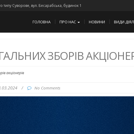
го типу Суворове, вул. Бесарабська, будинок 1
ГОЛОВНА
ПРО НАС
НОВИНИ
ВИДИ ДІЯ
ГАЛЬНИХ ЗБОРІВ АКЦІОНЕ
рів акціонерів
8.03.2024
/
No Comments