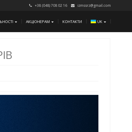
+38 (048) 708 02 16
izmssrz@gmail.com
ЛЬНОСТІ
АКЦІОНЕРАМ
КОНТАКТИ
UK
РІВ