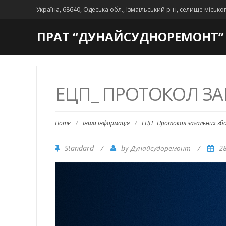
Україна, 68640, Одеська обл., Ізмаїльський р-н, селище місько
ПРАТ “ДУНАЙСУДНОРЕМОНТ”
ЕЦП_ ПРОТОКОЛ ЗА
Home
/
Інша інформація
/
ЕЦП_ Протокол загальних збо
Standard
/
by
/
2
Дунайсудоремонт