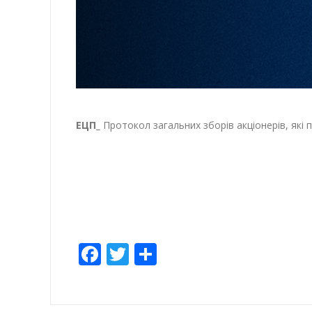
ЕЦП_
Протокол загальних зборів акціонерів, які 
Facebook
Twitter
Share