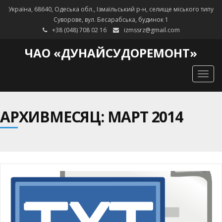
Україна, 68640, Одеська обл., Ізмаїльський р-н, селище міського типу
Суворове, вул. Бесарабська, будинок 1
+38 (048) 708 02 16
izmssrz@gmail.com
ЧАО «ДУНАЙСУДОРЕМОНТ»
Togg
navig
АРХИВМЕСЯЦ: МАРТ 2014