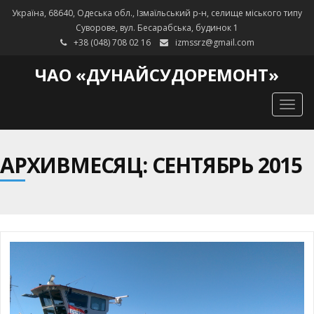
Україна, 68640, Одеська обл., Ізмаїльський р-н, селище міського типу
Суворове, вул. Бесарабська, будинок 1
+38 (048) 708 02 16
izmssrz@gmail.com
ЧАО «ДУНАЙСУДОРЕМОНТ»
Togg
navig
АРХИВМЕСЯЦ: СЕНТЯБРЬ 2015