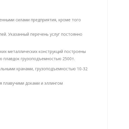
енными силами предприятия, кроме того
лей. Указанный перечень услуг постоянно
гких металлических конструкций построены
ию плавдок грузоподъемностью 2500т.
альными кранами, грузоподъемностью 10-32
мя плавучими доками и эллингом