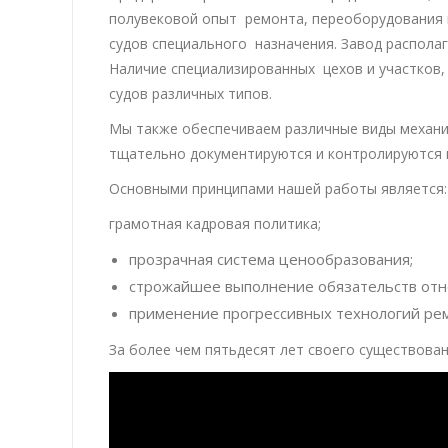
полувековой опыт ремонта, переоборудования и
судов специального назначения. Завод распола
Наличие специализированных цехов и участков,
судов различных типов.
Мы также обеспечиваем различные виды механи
тщательно документируются и контролируются 
Основными принципами нашей работы является:
грамотная кадровая политика;
прозрачная система ценообразования;
строжайшее выполнение обязательств отн
применение прогрессивных технологий рем
За более чем пятьдесят лет своего существован