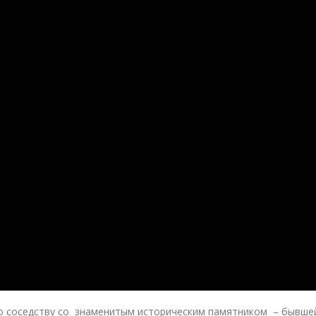
о соседству со знаменитым историческим памятником – бывшей