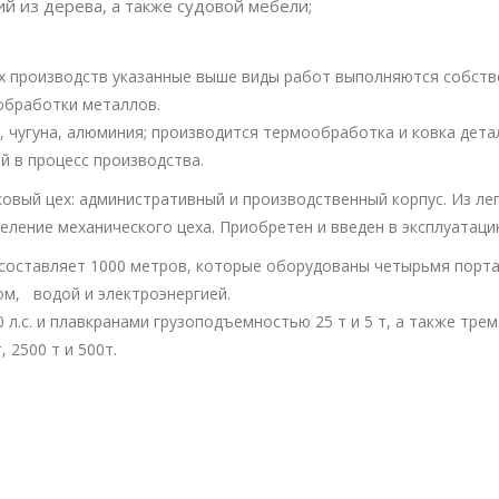
й из дерева, а также судовой мебели;
х производств указанные выше виды работ выполняются собств
обработки металлов.
 чугуна, алюминия; производится термообработка и ковка дета
й в процесс производства.
овый цех: административный и производственный корпус. Из ле
ление механического цеха. Приобретен и введен в эксплуатац
 составляет 1000 метров, которые оборудованы четырьмя порт
м, водой и электроэнергией.
.с. и плавкранами грузоподъемностью 25 т и 5 т, а также тре
 2500 т и 500т.