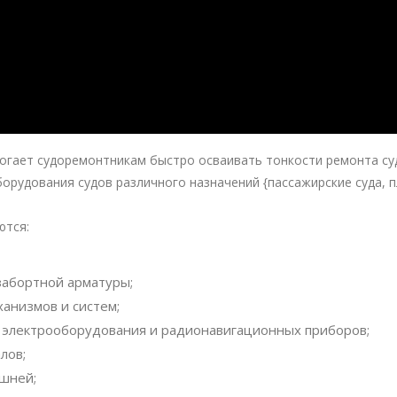
огает судоремонтникам быстро осваивать тонкости ремонта суд
рудования судов различного назначений {пассажирские суда, пла
ются:
забортной арматуры;
ханизмов и систем;
, электрооборудования и радионавигационных приборов;
лов;
шней;