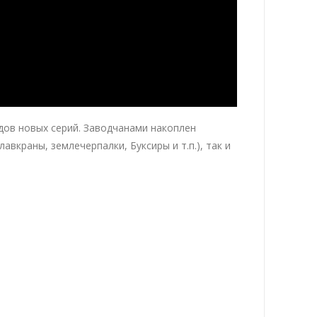
ов новых серий. Заводчанами накоплен
вкраны, землечерпалки, Буксиры и т.п.), так и