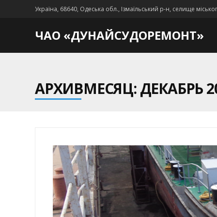
Україна, 68640, Одеська обл., Ізмаїльський р-н, селище місько
ЧАО «ДУНАЙСУДОРЕМОНТ»
АРХИВМЕСЯЦ: ДЕКАБРЬ 2