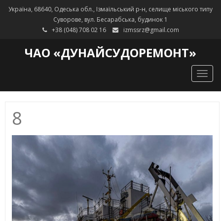
Україна, 68640, Одеська обл., Ізмаїльський р-н, селище міського типу
Суворове, вул. Бесарабська, будинок 1
+38 (048) 708 02 16
izmssrz@gmail.com
ЧАО «ДУНАЙСУДОРЕМОНТ»
Togg
navig
8