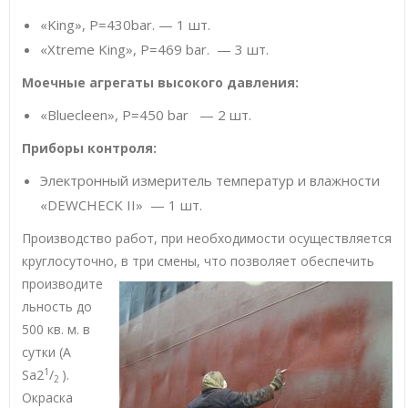
«King», P=430bar. — 1 шт.
«Xtreme King», P=469 bar. — 3 шт.
Моечные агрегаты высокого давления:
«Bluecleen», Р=450 bar — 2 шт.
Приборы контроля:
Электронный измеритель температур и влажности
«DEWCHECK II» — 1 шт.
Производство работ, при необходимости осуществляется
круглосуточно, в три смены, что позволяет обеспечить
производите
льность до
500 кв. м. в
сутки (A
1
Sa2
/
).
2
Окраска