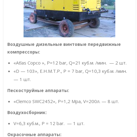
Воздушные дизельные винтовые передвижные
компрессоры:
«Atlas Copco », Р=12 bar, Q=21 куб.м. /мин. — 2 шт.
«D — 103», E.H.M.T.P., Р = 7 bar, Q=10,3 куб.м. /мин.
— 1 шт.
Пескоструйные аппараты:
«Clemco SWC2452», P=1,2 Mpa, V=200л. — 8 шт.
Воздухосборник:
V=6,3 куб.м., Р = 12 bar. — 1 шт.
Окрасочные аппараты: