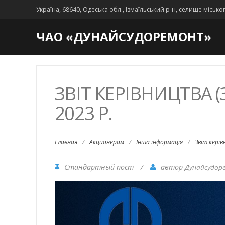
Україна, 68640, Одеська обл., Ізмаїльський р-н, селище місько
ЧАО «ДУНАЙСУДОРЕМОНТ»
ЗВІТ КЕРІВНИЦТВА 
2023 Р.
Главная
/
Акционерам
/
Інша інформація
/
Звіт керів
Стандартный пост
/
автор
Дунайсудор