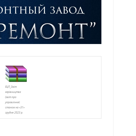
ЕЦП_Звіт
керівництва
(звіт про
управління)
станом на «31»
грудня 2023 р.