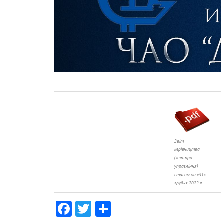
Звіт
керівництва
(звіт про
управління)
станом на «31»
грудня 2023 р.
Facebook
Twitter
Отправить