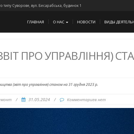
го типу Суворове, вул. Бесарабська, будинок 1
ГЛАВНАЯ
О НАС
НОВОСТИ
ВИДЫ ДЕЯТЕЛЬ
(ЗВІТ ПРО УПРАВЛІННЯ) СТ
ництва (звіт про управління) станом на 31 грудня 2023 р.
/
31.05.2024
/
емонт
Комментариев нет