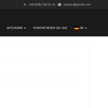
+38 (048) 708 02 16
izmssrz@gmail.com
AKTIONÄRE
KONTAKTIEREN SIE UNS
DE