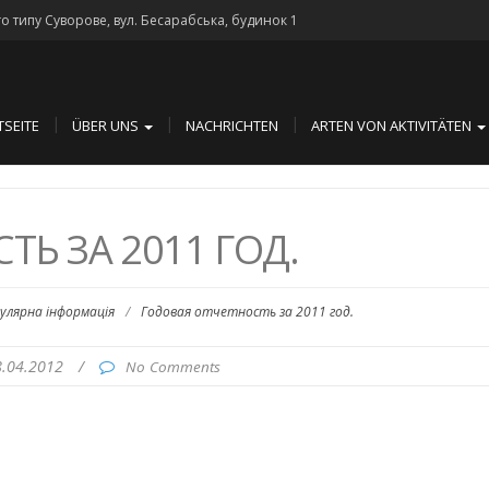
го типу Суворове, вул. Бесарабська, будинок 1
TSEITE
ÜBER UNS
NACHRICHTEN
ARTEN VON AKTIVITÄTEN
Ь ЗА 2011 ГОД.
гулярна інформація
/
Годовая отчетность за 2011 год.
8.04.2012
/
No Comments