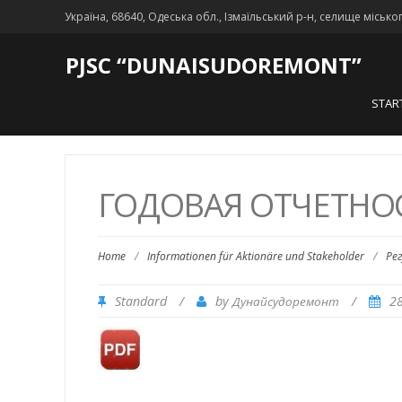
Україна, 68640, Одеська обл., Ізмаїльський р-н, селище місько
PJSC “DUNAISUDOREMONT”
STAR
ГОДОВАЯ ОТЧЕТНОСТ
Home
/
Informationen für Aktionäre und Stakeholder
/
Ре
Standard
/
by
/
2
Дунайсудоремонт