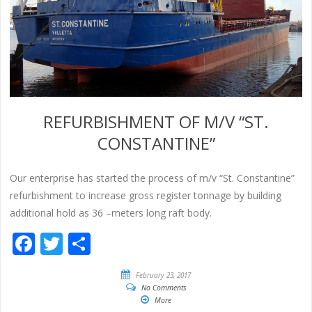
REFURBISHMENT OF M/V “ST.
CONSTANTINE”
Our enterprise has started the process of m/v “St. Constantine”
refurbishment to increase gross register tonnage by building
additional hold as 36 –meters long raft body.
Facebook
Twitter
Share
February 23, 2017
No Comments
More