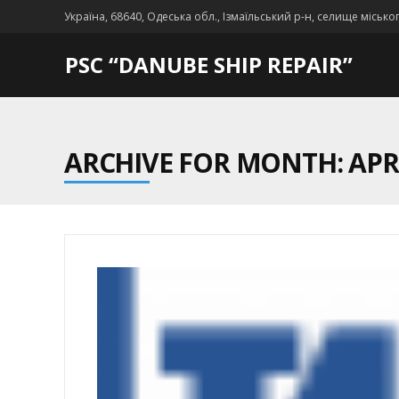
Україна, 68640, Одеська обл., Ізмаїльський р-н, селище місько
PSC “DANUBE SHIP REPAIR”
ARCHIVE FOR MONTH: APRI