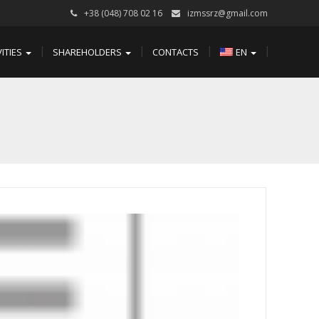
+38 (048) 708 02 16
izmssrz@gmail.com
VITIES
SHAREHOLDERS
CONTACTS
EN