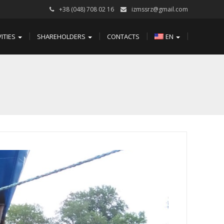
+38 (048) 708 02 16
izmssrz@gmail.com
VITIES
SHAREHOLDERS
CONTACTS
EN