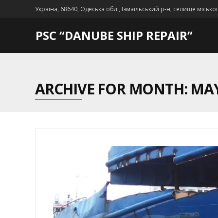
Україна, 68640, Одеська обл., Ізмаїльський р-н, селище місько
PSC “DANUBE SHIP REPAIR”
ARCHIVE FOR MONTH: MAY