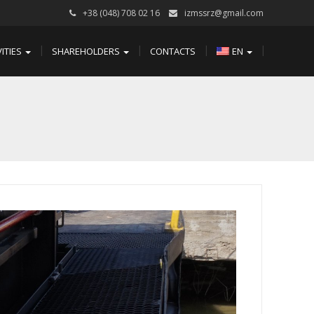
+38 (048) 708 02 16
izmssrz@gmail.com
VITIES
SHAREHOLDERS
CONTACTS
EN