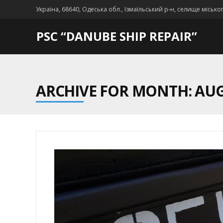
Україна, 68640, Одеська обл., Ізмаїльський р-н, селище місько
PSC “DANUBE SHIP REPAIR”
ARCHIVE FOR MONTH: AUG