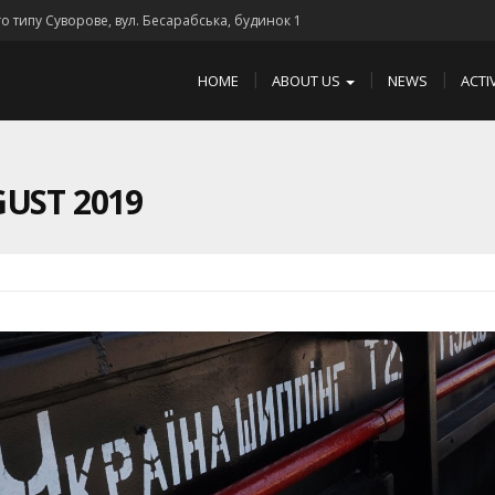
го типу Суворове, вул. Бесарабська, будинок 1
HOME
ABOUT US
NEWS
ACTI
UST 2019