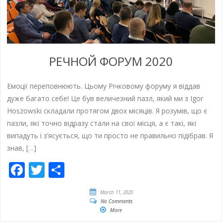
РЕЧНОЙ ФОРУМ 2020
Емоції переповнюють. Цьому Річковому форуму я віддав
дуже багато себе! Це був величезний пазл, який ми з Igor
Hoszowski складали протягом двох місяців. Я розумів, що є
пазли, які точно відразу стали на свої місця, а є такі, які
випадуть і з’ясується, що ти просто не правильно підібрав. Я
знав, […]
Facebook
Twitter
Share
March 11, 2020
No Comments
More