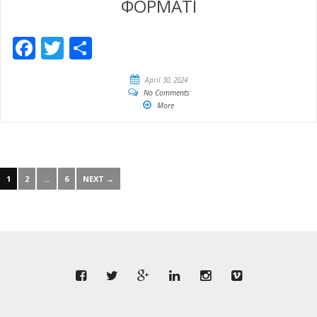
ФОРМАТІ
Facebook
Twitter
Share
April 30, 2024
No Comments
More
1
2
…
6
NEXT →