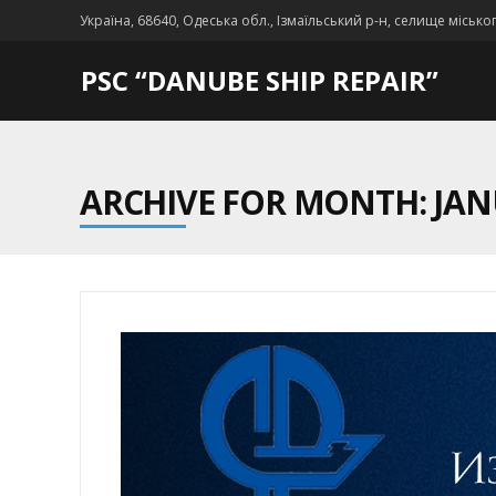
Україна, 68640, Одеська обл., Ізмаїльський р-н, селище місько
PSC “DANUBE SHIP REPAIR”
ARCHIVE FOR MONTH: JAN