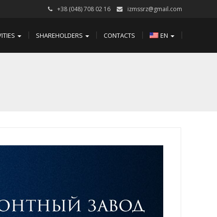
+38 (048) 708 02 16
izmssrz@gmail.com
VITIES
SHAREHOLDERS
CONTACTS
EN