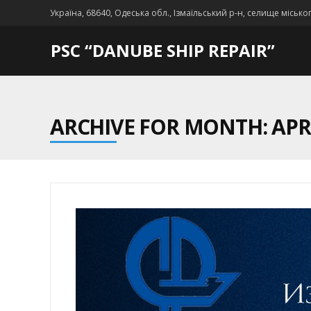
Україна, 68640, Одеська обл., Ізмаїльський р-н, селище місько
PSC “DANUBE SHIP REPAIR”
ARCHIVE FOR MONTH: APRI