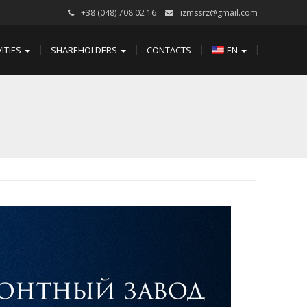
+38 (048) 708 02 16
izmssrz@gmail.com
VITIES
SHAREHOLDERS
CONTACTS
EN