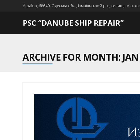
Україна, 68640, Одеська обл., Ізмаїльський р-н, селище місько
PSC “DANUBE SHIP REPAIR”
ARCHIVE FOR MONTH: JAN