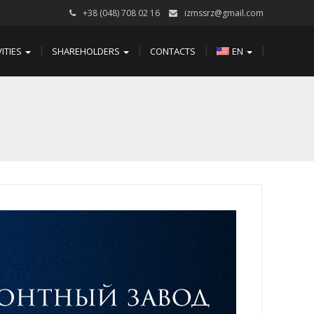
+38 (048) 708 02 16
izmssrz@gmail.com
VITIES
SHAREHOLDERS
CONTACTS
EN