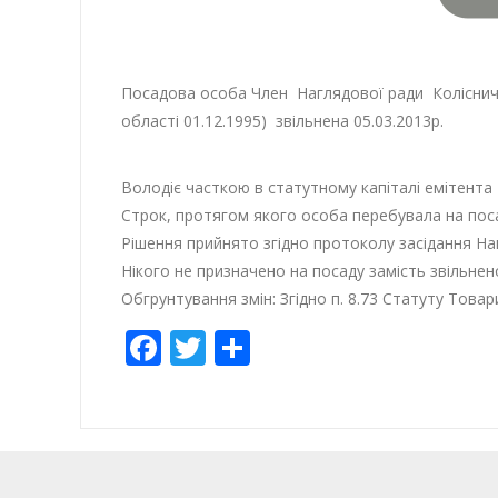
Посадова особа Член Наглядової ради Колiсниче
областi 01.12.1995) звiльнена 05.03.2013р.
Володiє часткою в статутному капiталi емiтента 
Cтрок, протягом якого особа перебувала на посадi
Рiшення прийнято згiдно протоколу засiдання Наг
Нiкого не призначено на посаду замiсть звiльнен
Обгрунтування змiн: Згiдно п. 8.73 Статуту Това
Facebook
Twitter
Share