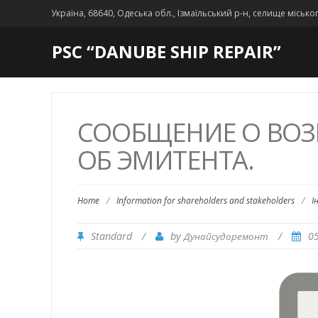
Україна, 68640, Одеська обл., Ізмаїльський р-н, селище місько
PSC “DANUBE SHIP REPAIR”
СООБЩЕНИЕ О ВО
ОБ ЭМИТЕНТА.
Home
/
Information for shareholders and stakeholders
/
І
Standard
/
by
/
0
Дунайсудоремонт