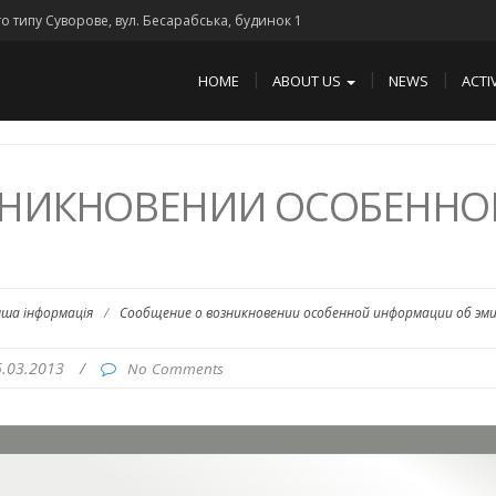
го типу Суворове, вул. Бесарабська, будинок 1
HOME
ABOUT US
NEWS
ACTI
ЗНИКНОВЕНИИ ОСОБЕНН
нша інформація
/
Сообщение о возникновении особенной информации об эм
5.03.2013
/
No Comments