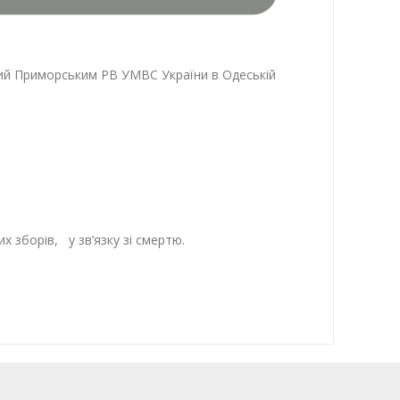
й Приморським РВ УМВС України в Одеськiй
 зборiв, у зв’язку зi смертю.