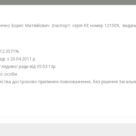
нко Борис Матвiйович (паспорт: серiя КЕ номер 121509
,
видани
12.3571%.
: з 20.04.2011 р.
лядової ради вiд 05.03.13р.
ої особи.
риства достроково припиненi повноваження, без рiшення Загальних