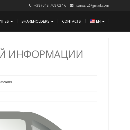
+38 (048) 708 02 16
izmssrz@gmail.com
VITIES
SHAREHOLDERS
CONTACTS
EN
ОЙ ИНФОРМАЦИИ
итента.