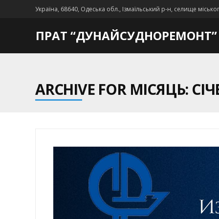
Україна, 68640, Одеська обл., Ізмаїльський р-н, селище місько
ПРАТ “ДУНАЙСУДНОРЕМОНТ”
ARCHIVE FOR МІСЯЦЬ: СІЧ