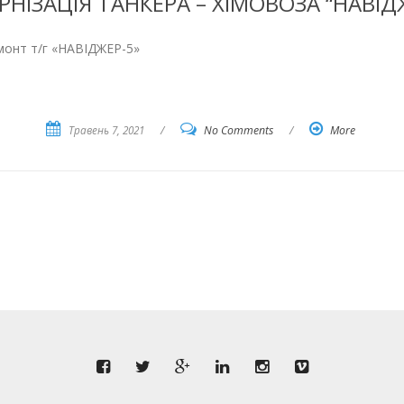
НІЗАЦІЯ ТАНКЕРА – ХІМОВОЗА “НАВІД
монт т/г «НАВІДЖЕР-5»
Травень 7, 2021
/
No Comments
/
More