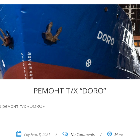
РЕМОНТ Т/Х “DORO”
о ремонт т/х «DORO»
Грудень 8, 2021
/
No Comments
/
More