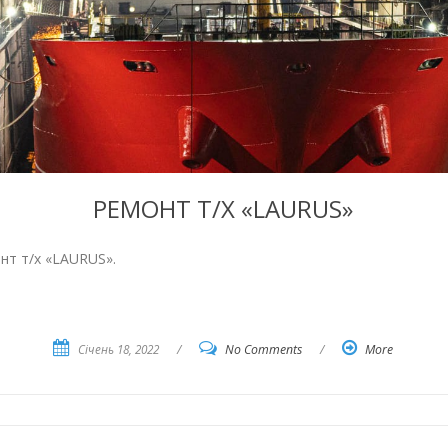
РЕМОНТ Т/Х «LAURUS»
нт т/х «LAURUS».
Січень 18, 2022
/
No Comments
/
More