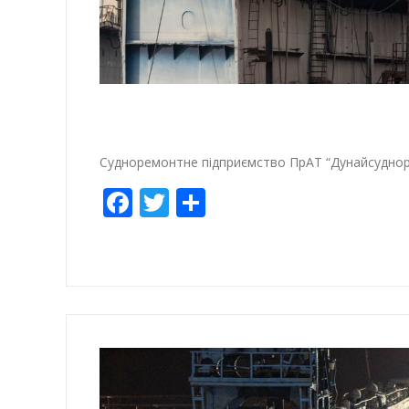
Судноремонтне підприємство ПрАТ “Дунайсуднор
Facebook
Twitter
Share