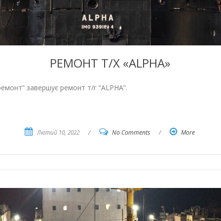
РЕМОНТ Т/Х «ALPHA»
емонт” завершує ремонт т/г “ALPHA”.
Лютий 10, 2022
/
No Comments
/
More