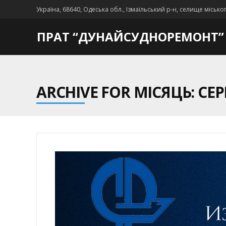
Україна, 68640, Одеська обл., Ізмаїльський р-н, селище місько
ПРАТ “ДУНАЙСУДНОРЕМОНТ”
ARCHIVE FOR МІСЯЦЬ: СЕР