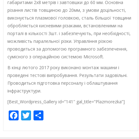
габаритами 2х8 метрів і завтовшки до 60 мм. Основна
різання листів товщиною до 20мм, з умови доцільності,
виконується плазмової головкою, сталь більшої товщини
обробляється кисневими різаками, встановленими на
порталі в кількості 3шт. і забезпечують, при необхідності,
можливість паралельної різки. Управління різкою
проводиться за допомогою програмного забезпечення,
сумісного з операційною системою Microsoft.
В кінці лютого 2017 року виконано монтаж машини і
проведені тестові випробування. Результати задовільні.
Проводиться підготовка персоналу і облаштування
інфраструктури.
[Best_Wordpress_Gallery id=”141″ gal_title=”Plazmorezka”]
Facebook
Twitter
Share