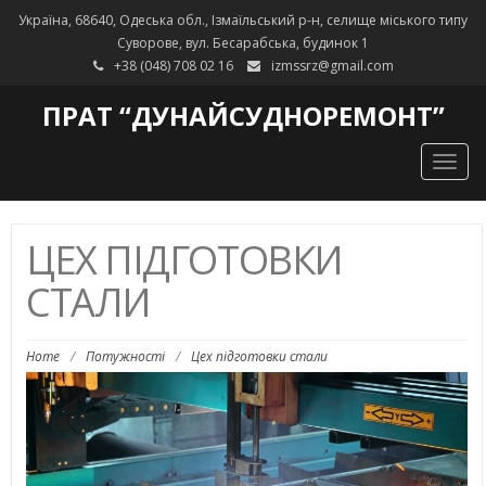
Україна, 68640, Одеська обл., Ізмаїльський р-н, селище міського типу
Суворове, вул. Бесарабська, будинок 1
+38 (048) 708 02 16
izmssrz@gmail.com
ПРАТ “ДУНАЙСУДНОРЕМОНТ”
Togg
navig
ЦЕХ ПІДГОТОВКИ
СТАЛИ
Home
/
Потужності
/
Цех підготовки стали