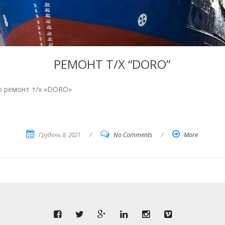
РЕМОНТ Т/Х “DORO”
о ремонт т/х «DORO»
Грудень 8, 2021
/
No Comments
/
More