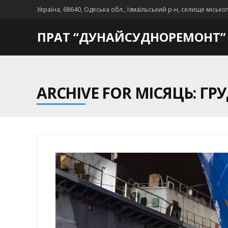
Україна, 68640, Одеська обл., Ізмаїльський р-н, селище місько
ПРАТ “ДУНАЙСУДНОРЕМОНТ”
ARCHIVE FOR МІСЯЦЬ: ГРУ