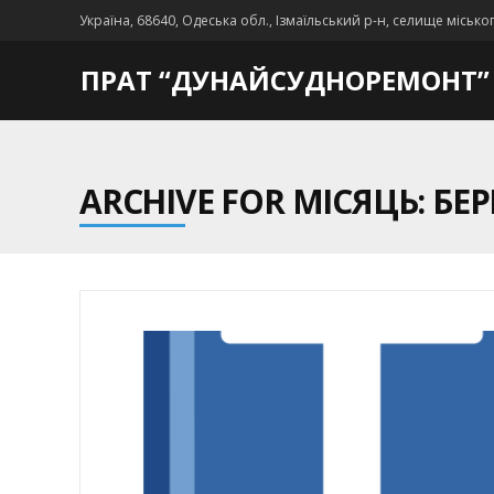
Україна, 68640, Одеська обл., Ізмаїльський р-н, селище місько
ПРАТ “ДУНАЙСУДНОРЕМОНТ”
ARCHIVE FOR МІСЯЦЬ: БЕР