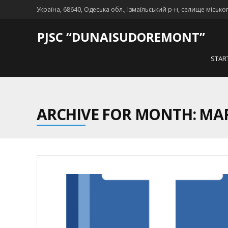
Україна, 68640, Одеська обл., Ізмаїльський р-н, селище місько
PJSC “DUNAISUDOREMONT”
STAR
ARCHIVE FOR MONTH: MAR