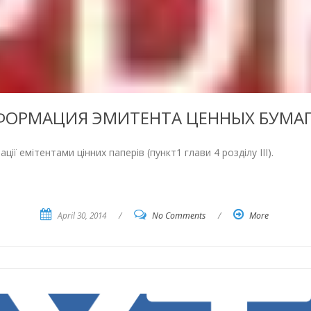
ОРМАЦИЯ ЭМИТЕНТА ЦЕННЫХ БУМАГ З
 емітентами цінних паперів (пункт1 глави 4 розділу III).
April 30, 2014
/
No Comments
/
More