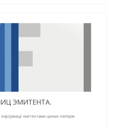
ЛИЦ ЭМИТЕНТА.
ормації емітентами цінних паперів