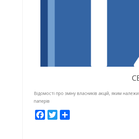
С
Вiдомостi про змiну власникiв акцiй, яким належ
паперів
Facebook
Twitter
Empfehlen