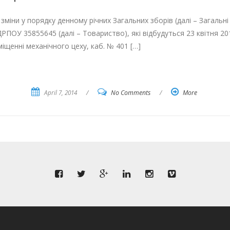
ни у порядку денному річних Загальних зборів (далі – Загал
35855645 (далі – Товариство), які відбудуться 23 квітня 2014 
міщенні механічного цеху, каб. № 401 […]
April 7, 2014
/
No Comments
/
More