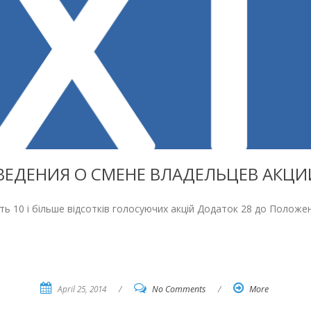
ВЕДЕНИЯ О СМЕНЕ ВЛАДЕЛЬЦЕВ АКЦИ
ить 10 i бiльше вiдсоткiв голосуючих акцiй Додаток 28 до Положе
April 25, 2014
/
No Comments
/
More