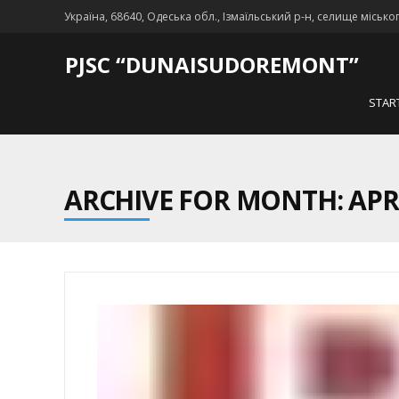
Україна, 68640, Одеська обл., Ізмаїльський р-н, селище місько
PJSC “DUNAISUDOREMONT”
STAR
ARCHIVE FOR MONTH: APRI