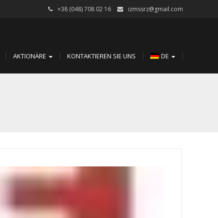
+38 (048) 708 02 16
izmssrz@gmail.com
AKTIONÄRE
KONTAKTIEREN SIE UNS
DE