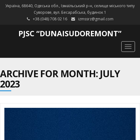
Україна, 68640, Одеська обл., Ізмаїльський р-н, селище міського типу
Суворове, вул. Бесарабська, будинок 1
+38 (048) 708 02 16
izmssrz@gmail.com
PJSC “DUNAISUDOREMONT”
Togg
navig
ARCHIVE FOR MONTH: JULY
2023