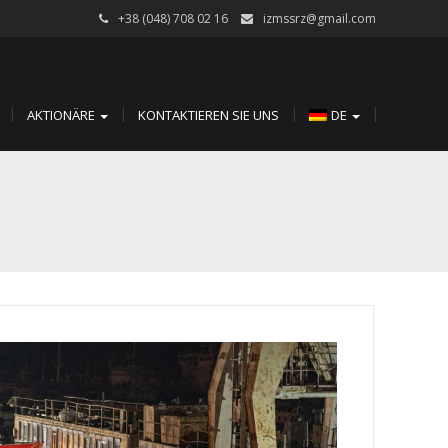
+38 (048) 708 02 16
izmssrz@gmail.com
AKTIONÄRE
KONTAKTIEREN SIE UNS
DE