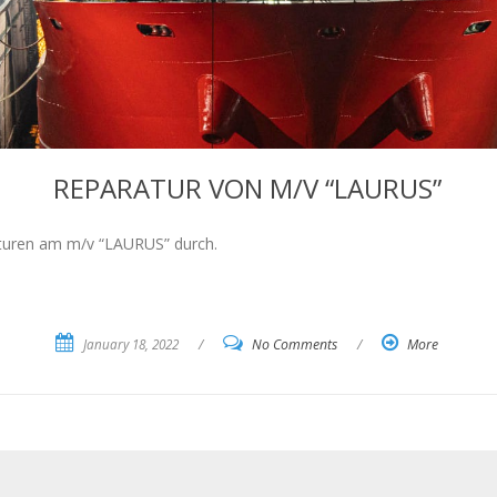
REPARATUR VON M/V “LAURUS”
turen am m/v “LAURUS” durch.
January 18, 2022
/
No Comments
/
More