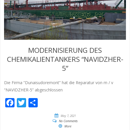
MODERNISIERUNG DES
CHEMIKALIENTANKERS “NAVIDZHER-
5”
Die Firma “Dunaisudoremont” hat die Reparatur von m / v
“NAVIDZHER-5” abgeschlossen
Facebook
Twitter
Empfehlen
May 7, 2021
No Comments
More