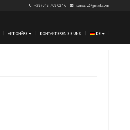
+38 (048) 708 02 16
izmssrz@gmail.com
AKTIONÄRE
KONTAKTIEREN SIE UNS
DE