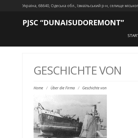
Україна, 68640, Одеська обл., Ізмаїльський р-н, селище місько
PJSC “DUNAISUDOREMONT”
STAR
GESCHICHTE VON
Home
/
Über die Firma
/
Geschichte von