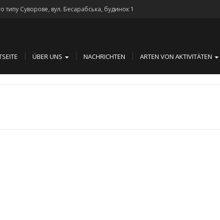
го типу Суворове, вул. Бесарабська, будинок 1
TSEITE
ÜBER UNS
NACHRICHTEN
ARTEN VON AKTIVITÄTEN