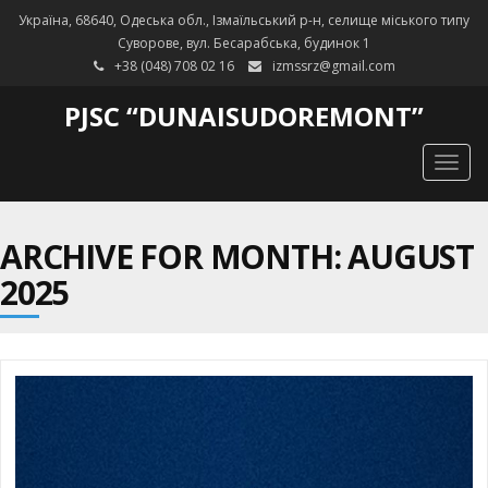
Україна, 68640, Одеська обл., Ізмаїльський р-н, селище міського типу
Суворове, вул. Бесарабська, будинок 1
+38 (048) 708 02 16
izmssrz@gmail.com
PJSC “DUNAISUDOREMONT”
Togg
navig
ARCHIVE FOR MONTH: AUGUST
2025